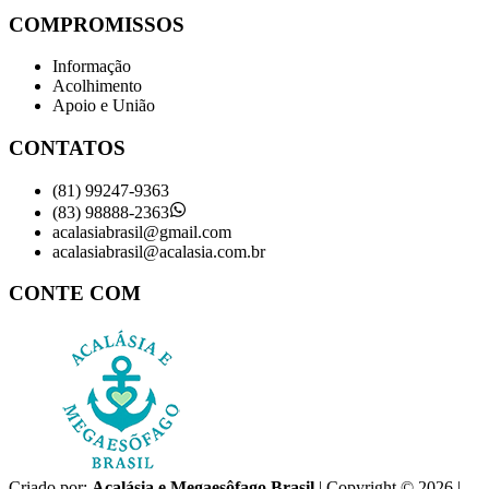
COMPROMISSOS
Informação
Acolhimento
Apoio e União
CONTATOS
(81) 99247-9363
(83) 98888-2363
acalasiabrasil@gmail.com
acalasiabrasil@acalasia.com.br
CONTE COM
Criado por:
Acalásia e Megaesôfago Brasil
| Copyright © 2026 |